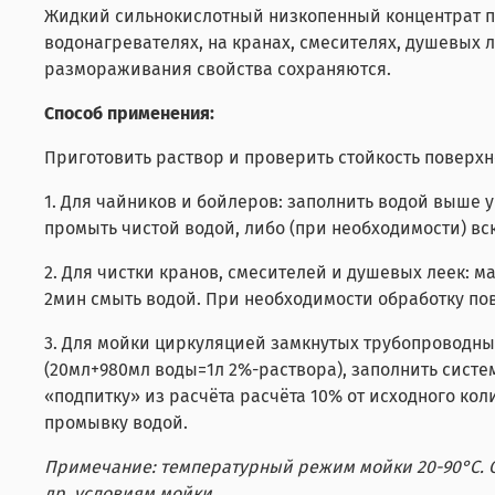
Жидкий сильнокислотный низкопенный концентрат пр
водонагревателях, на кранах, смесителях, душевых 
размораживания свойства сохраняются.
Способ применения:
Приготовить раствор и проверить стойкость поверхн
1. Для чайников и бойлеров: заполнить водой выше у
промыть чистой водой, либо (при необходимости) вск
2. Для чистки кранов, смесителей и душевых леек: м
2мин смыть водой. При необходимости обработку пов
3. Для мойки циркуляцией замкнутых трубопроводных 
(20мл+980мл воды=1л 2%-раствора), заполнить систе
«подпитку» из расчёта расчёта 10% от исходного кол
промывку водой.
Примечание: температурный режим мойки 20-90°С. О
др. условиям мойки
.