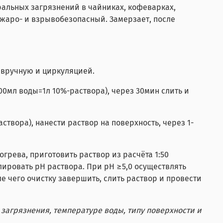
ральных загрязнений в чайниках, кофеварках,
ожаро- и взрывобезопасный. Замерзает, после
 вручную и циркуляцией.
900мл воды=1л 10%-раствора), через 30мин слить и
створа), нанести раствор на поверхность, через 1-
грева, приготовить раствор из расчёта 1:50
лировать pH раствора. При pH ≥5,0 осуществлять
ле чего очистку завершить, слить раствор и провести
загрязнения, температуре воды, типу поверхности и