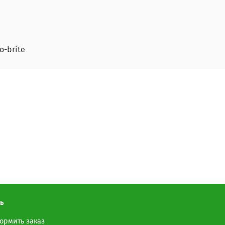
o-brite
ь
ормить заказ