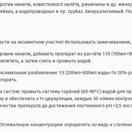
отив накипи, известкового налёта, ржавчины и др. мине
лейках, в водопроводных и пр. трубах. Биоразлагаемый. П
ости на незаметном участке! Использовать замачиванием,
ровня накипи, добавить препарат из расчёта 1:10 (100мл+
ипятить, а затем слить и промыть водой.
аксимальное разбавление 1:5 (200мл+800мл воды=1л 20%-ра
торить.
систем: промыть систему горячей (60-90°C) водой для про
му и обеспечить ≥1ч циркуляции, каждые 30-40мин контро
ичества препарата до достижения постоянного pH <2,5 пос
птимальную концентрацию определять по виду и степени 