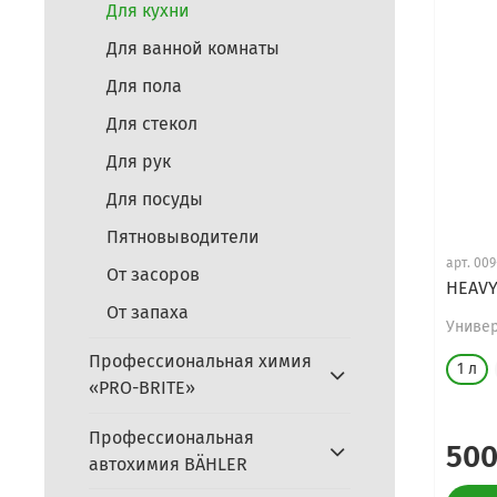
Для кухни
Для ванной комнаты
Для пола
Для стекол
Для рук
Для посуды
Пятновыводители
арт.
009
От засоров
HEAVY
От запаха
Униве
Профессиональная химия
1 л
«PRO-BRITE»
Профессиональная
500
автохимия BÄHLER