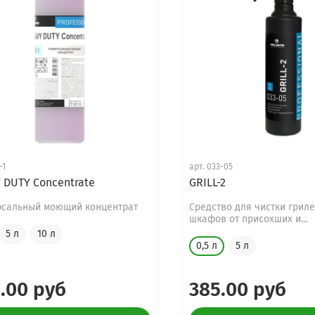
-1
арт.
033-05
 DUTY Concentrate
GRILL-2
рсальный моющий концентрат
Средство для чистки грил
шкафов от присохших и...
5 л
10 л
0,5 л
5 л
.00 руб
385.00 руб