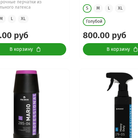
рочные перчатки из
льного латекса
S
M
L
XL
M
L
XL
Голубой
.00 руб
800.00 руб
В корзину
В корзину