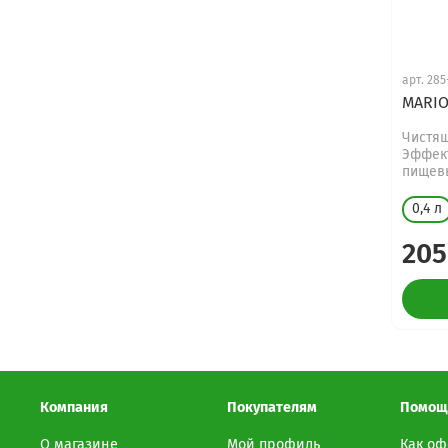
арт.
285
MARI
Чистящ
Эффект
пищевы
0,4 л
205
Компания
Покупателям
Помощ
О магазине
Мой профиль
Как оф