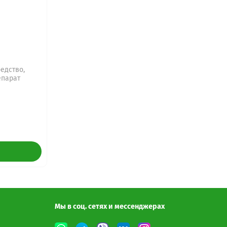
едство,
епарат
Мы в соц. сетях и мессенджерах