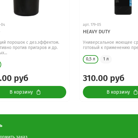
-04
арт.
179-05
O
HEAVY DUTY
ий порошок с дез.эффектом.
Универсальное моющее ср
ивно против пригаров и др.
готовый к применению пр
х...
0,5 л
1 л
.00 руб
310.00 руб
В корзину
В корзину
ь
ормить заказ