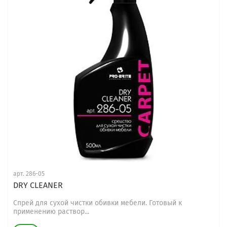
арт.
286-05
DRY CLEANER
Спрей для сухой чистки обивки мебели. Готовый к
применению раствор...